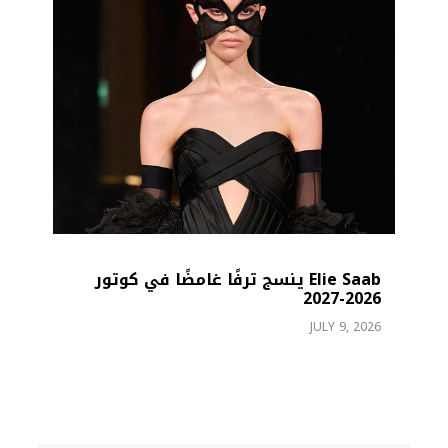
Elie Saab ينسج ترفًا غامضًا في كوتور
2026-2027
بد
26
JULY 9, 2026
26