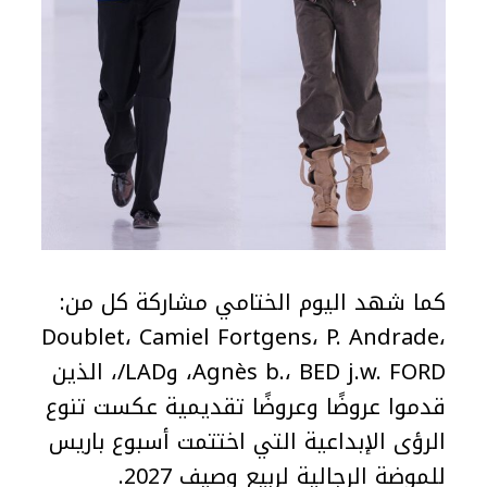
كما شهد اليوم الختامي مشاركة كل من:
Doublet، Camiel Fortgens، P. Andrade،
Agnès b.، BED j.w. FORD، وLAD/، الذين
قدموا عروضًا وعروضًا تقديمية عكست تنوع
الرؤى الإبداعية التي اختتمت أسبوع باريس
للموضة الرجالية لربيع وصيف 2027.