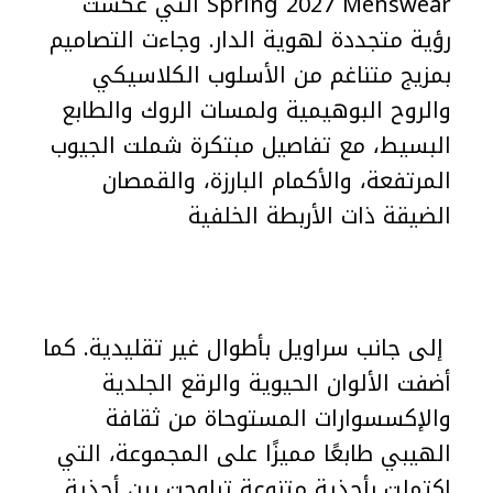
Spring 2027 Menswear التي عكست
رؤية متجددة لهوية الدار. وجاءت التصاميم
بمزيج متناغم من الأسلوب الكلاسيكي
والروح البوهيمية ولمسات الروك والطابع
البسيط، مع تفاصيل مبتكرة شملت الجيوب
المرتفعة، والأكمام البارزة، والقمصان
الضيقة ذات الأربطة الخلفية
إلى جانب سراويل بأطوال غير تقليدية. كما
أضفت الألوان الحيوية والرقع الجلدية
والإكسسوارات المستوحاة من ثقافة
الهيبي طابعًا مميزًا على المجموعة، التي
اكتملت بأحذية متنوعة تراوحت بين أحذية