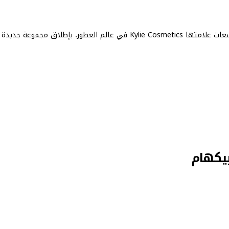
كشفت نجمة عالم الجمال Kylie Jenner عن أحدث توسعات علامتها Kylie Cosmetics في عالم العطور، بإطلاق مجموعة جديدة