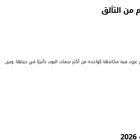
Charli X بعيد ميلادها الـ34، بعد عام عززت فيه مكانتها كواحدة من أكثر نجمات البوب تأثيرًا في جيلها. وبين
2