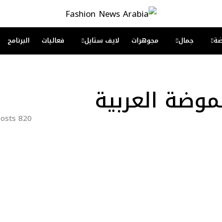
ة
جمال
مجوهرات
لايف ستايل
فعاليات
البرنامج
لموضة العربية
820 posts