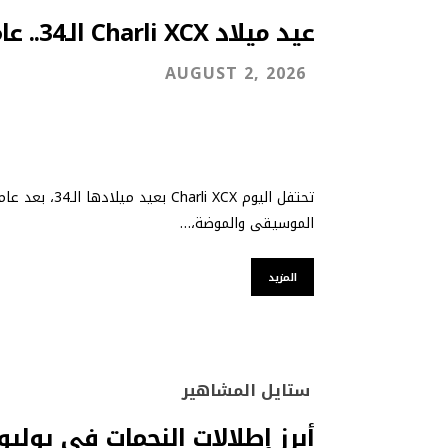
عيد ميلاد Charli XCX الـ34.. عام من التألق
AUGUST 2, 2026
تحتفل اليوم CX
الموسيقى والموضة،…
المزيد
ستايل المشاهير
أبرز إطلالات النجمات في يوليو 026