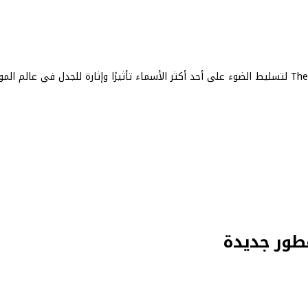
يستعد The Metropolitan Museum of Art (The Met) لتسليط الضوء على أحد أكثر الأسماء تأثيرًا وإثارة للجدل في عالم ا