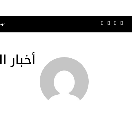
موض
أخبار ا