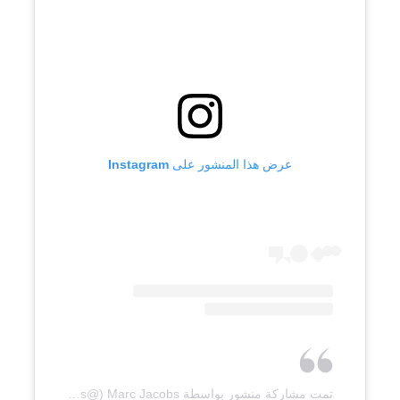
عرض هذا المنشور على Instagram
تمت مشاركة منشور بواسطة ‏‎Marc Jacobs‎‏ (@‏‎marcjacobs‎‏)