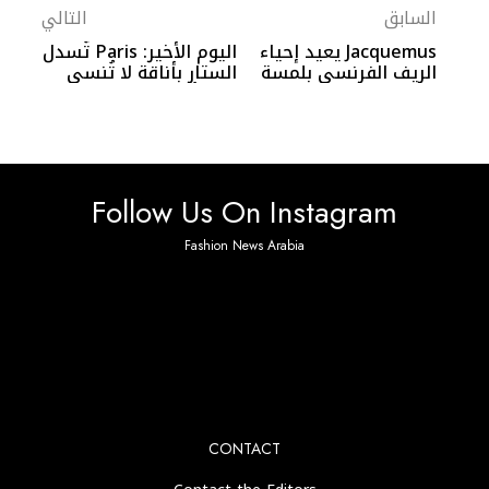
السابق
التالي
Jacquemus يعيد إحياء
اليوم الأخير: Paris تُسدل
الريف الفرنسي بلمسة
الستار بأناقة لا تُنسى
عصرية لربيع 2026
على أسبوع الموضة
الرجالي لربيع/صيف 2026
Follow Us On Instagram
Fashion News Arabia
No any image found. Please check it again or try with
another instagram account.
CONTACT