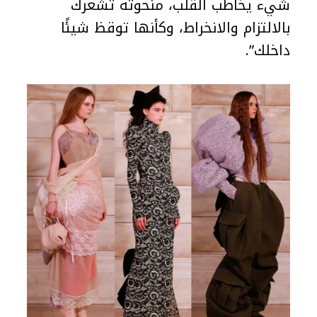
شيء يخاطب القلب، منحوتة تُشعرك
بالالتزام والانخراط، وكأنها توقظ شيئًا
داخلك”.