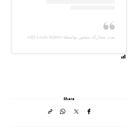
تمت مشاركة منشور بواسطة ‏‎Louis Vuitton‎‏ (@‏‎louisvuitton‎‏)
Share