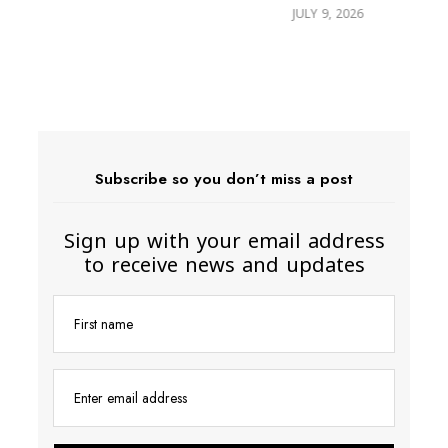
26
JULY 9, 2026
26
Subscribe so you don’t miss a post
Sign up with your email address
to receive news and updates
First name
Enter email address