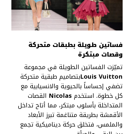
فساتين طويلة بطبقات متحركة
وقصات مبتكرة
تميّزت الفساتين الطويلة في مجموعة
Louis Vuitton
بتصاميم طبقية متحركة
تضفي إحساساً بالحيوية والانسيابية مع
كل خطوة. استخدم
Nicolas
القصات
المتداخلة بأسلوب مبتكر، مما أتاح تداخل
الأقمشة بطريقة متناغمة تبرز الأبعاد
والملمس، فتخلق حركة ديناميكية تجمع
بين الرقي والجرأة.