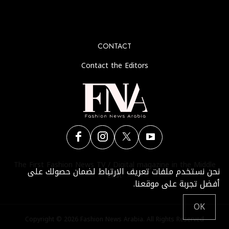
No any image found. Please check it again or try with
another instagram account.
CONTACT
Contact the Editors
The First Fashion News TV / Digital magazine in the Middle
نحن نستخدم ملفات تعريف الارتباط لضمان حصولك على
East
أفضل تجربة على موقعنا.
OK
Copyright © 2026 Fashion News Arabia. All Rights Reserved