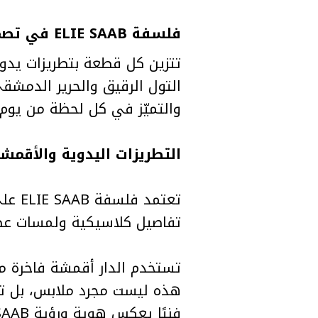
فلسفة ELIE SAAB في تصميم
تتزين كل قطعة بتطريزات يدوية
التول الرقيق والحرير الدمشقي
والتميّز في كل لحظة من يوم 
التطريزات اليدوية والأقمش
تعتمد
تفاصيل كلاسيكية ولمسات عصري
تستخدم الدار أقمشة فاخرة مثل
هذه ليست مجرد ملابس، بل تع
فنيًا يعكس هوية ورؤية ELIE SAAB للجمال والتميز.