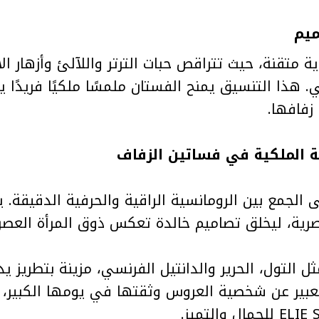
 متقنة، حيث تتراقص حبات الترتر واللآلئ وأزهار الأ
. هذا التنسيق يمنح الفستان ملمسًا ملكيًا فريدًا
زفافها.
ة الملكية في فساتين الزفاف
 فلسفة ELIE SAAB على الجمع بين الرومانسية الراقية والحرفية ال
ة، ليخلق تصاميم خالدة تعكس ذوق المرأة العصرية 
 التول، الحرير والدانتيل الفرنسي، مزينة بتطريز 
بير عن شخصية العروس وثقتها في يومها الكبير، 