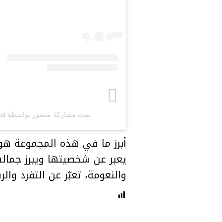
تمت مشاركة منشور بواسطة ‏‎ELIE SAAB Bridal‎‏ (@‏‎eliesaabbridal‎‏)
أبرز ما في هذه المجموعة هو 
يعبر عن شخصيتها ويبرز جماله
والنعومة، تعبّر عن التفرد وال