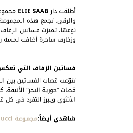
أطلقت دار
ELIE SAAB
مجموع
والرقي. تجمع هذه المجموعة 
نوعها. تميزت فساتين الزفاف ه
وزخارف ساحرة أضافت لمسة ر
فساتين الزفاف التي تعك
تنوّعت قصات الفساتين بين الت
قصات “حورية البحر” الأنيقة. 
الأنثوي ويبرز التفرد في كل 
شاهدي أيضاً:
مجموعة Gucci كروز 2026 تستحضر بريق الماضي