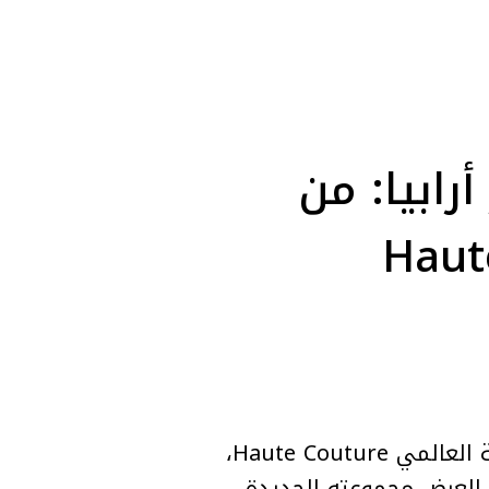
ابيا: من
بخطى واثقة، شارك المصمم السوري رامي العلي للمرة الأولى في أسبوع الموضة العالمي Haute Couture،
العرض مجموعته الجديدة