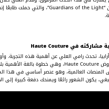
لخريف وشتاء 2025 تحت عنوان “rdians of the Light
.
ته في Haute Couture
ابيا، تحدث رامي العلي عن أهمية هذه التجربة. وأوض
لي ضمن الأجندة الرسمية لعروض Haute Couture، وهي خ
 المنصات العالمية، وهو عنصر أساسي في هذا المجال
بغي، يكون الشعور رائعًا ويمنحك دفعة كبيرة إلى الأ