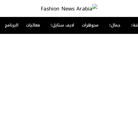
ة
جمال
مجوهرات
لايف ستايل
فعاليات
البرنامج