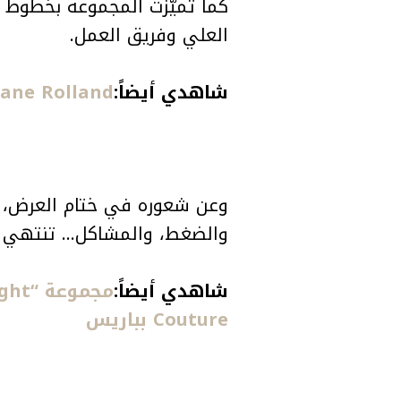
كما تميّزت المجموعة بخطوط و
العلي وفريق العمل.
شاهدي أيضاً:
Stephane Rolland يكشف أسرار عرض Boléro في حوا
وعن شعوره في ختام العرض، قا
والضغط، والمشاكل… تنتهي ب
شاهدي أيضاً:
Couture بباريس