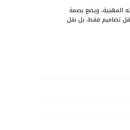
ه المهنية، ويضع بصمة
أزياء الراقية. من خلال “Guardians of the Light”، لم ينقل تصاميم فقط، بل نقل