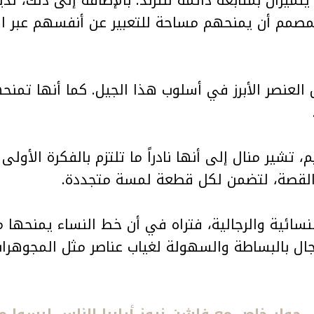
لمصمم أن يمنحهم مساحة للتعبير عن أنفسهم عبر الأ
 العنصر الأبرز في أسلوب هذا الجيل. كما أنها تمنح
 تشير منال إلى أنها نادراً ما تلتزم بالفكرة الأول
 القصة، لتضمن لكل قطعة لمسة متجددة.
لنسائية والرجالية، فتراه في أن خط النساء يمنحها م
رجال بالبساطة والسهولة لغياب عناصر مثل المجوهرا
حوار خاص مع فاشن نيوز أرابيا الناس ليسوا مض