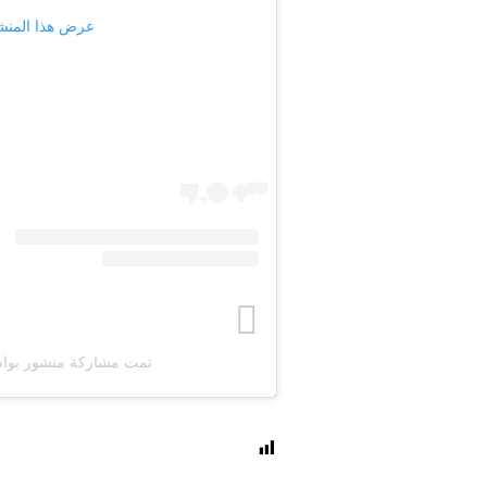
عرض هذا المنشور على
تمت مشاركة منشور بواسطة ‏‎MD29‎‏ (@‏style‎