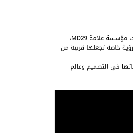
في مشهد الأزياء السعودي الذي يشهد تطوراً لافتاً، برزت المصممة منال الداوود، مؤسسة علامة MD29،
ؤية خاصة تجعلها قريبة من
اتها في التصميم وعالم