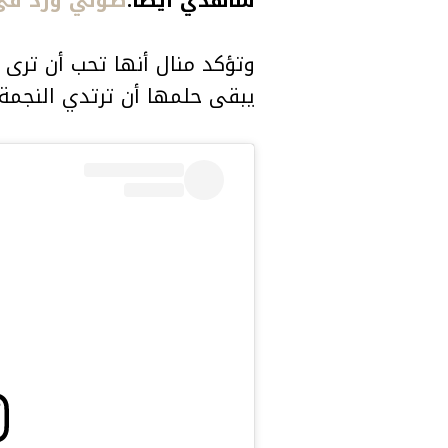
وتؤكد منال أنها تحب أن ترى
يبقى حلمها أن ترتدي النجمة Rihanna إحدى قطعها، لما تتميز به من جرأة وحب دائم للخروج عن المأل