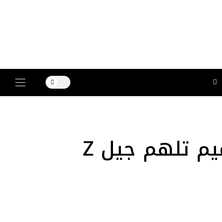
حصرياً: منال الداوود تكشف رؤيتها لتصاميم تلهم جيل Z