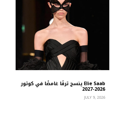
Elie Saab ينسج ترفًا غامضًا في كوتور
بد
26
2026-2027
26
JULY 9, 2026