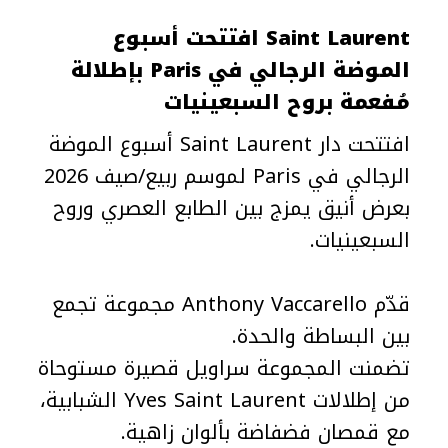
Saint Laurent افتتحت أسبوع
الموضة الرجالي في Paris بإطلالة
مُفعمة بروح السبعينيات
افتتحت دار Saint Laurent أسبوع الموضة
الرجالي في Paris لموسم ربيع/صيف 2026
بعرض أنيق يمزج بين الطابع العصري وروح
السبعينيات.
قدّم Anthony Vaccarello مجموعة تجمع
بين البساطة والحدة.
تضمنت المجموعة سراويل قصيرة مستوحاة
من إطلالات Yves Saint Laurent الشبابية،
مع قمصان فضفاضة بألوان زاهية.