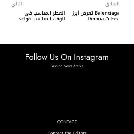
السابق
التالي
Balenciaga تعرض أبرز
العطر المناسب في
لحظات Demna
الوقت المناسب: قواعد
الإبداعية في قلب
اختيار الرائحة المثالية
باريس
لكل مناسبة
Follow Us On Instagram
Fashion News Arabia
No any image found. Please check it again or try with
another instagram account.
CONTACT
Contact the Editors