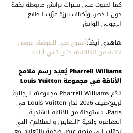
كما احتوت على سترات ترانش مربوطة بخفة
حول الخصر، وأكتاف بارزة عزّزت الطابع
الرجولي الواثق.
شاهدي أيضاً:
أسبوع دبي للموضة: عروض
لافتة من انطلاقته حتى ثاني أيامه
Pharrell Williams يُعيد رسم ملامح
الأناقة في مجموعة Louis Vuitton
قدّم Pharrell Williams مجموعته الرجالية
لربيع/صيف 2026 لدار Louis Vuitton في
Paris، مستوحاة من الأناقة الهندية
المعاصرة ولعبة “الثعابين والسلالم”، التي
تحوّلت إلى منصة عرض ضخمة بالتعاون مع