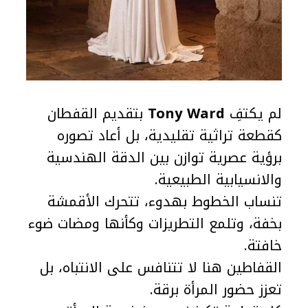
لم يكتفِ
Tony Ward
بتقديم القفطان
كقطعة تراثية تقليدية، بل أعاد تصوره
برؤية عصرية توازن بين الدقة الهندسية
والانسيابية الطبيعية.
تنساب الخطوط بهدوء، تتحرك الأقمشة
بخفة، وتلمع التطريزات وكأنها ومضات ضوء
خافتة.
القفاطين هنا لا تتنافس على الانتباه، بل
تعزز حضور المرأة برقة.