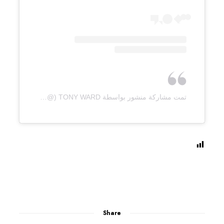
تمت مشاركة منشور بواسطة ‏‎TONY WARD‎‏ (@‏‎tonywardcouture‎‏)
Share