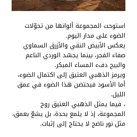
استوحت المجموعة ألوانها من تحوّلات
الضوء على مدار اليوم.
يعكس الأبيض النقي والأزرق السماوي
صفاء الفجر، بينما يجسّد الوردي الناعم
والبيج دفء المساء المبكر.
ويرمز الذهبي العتيق إلى اكتمال الضوء،
أما الأسود فيحتضن هذا الضوء في عمق
الليل.
، فيما يمثل الذهبي العتيق روح
المجموعة، إذ لا يلمع بحدة، بل يشعّ بعمق،
مثل نور ناضج لا يحتاج إلى إثبات.