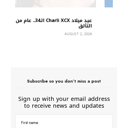
عيد ميلاد Charli XCX الـ34.. عام من
التألق
ger
AUGUST 2, 2026
26
Subscribe so you don’t miss a post
Sign up with your email address
to receive news and updates
First name