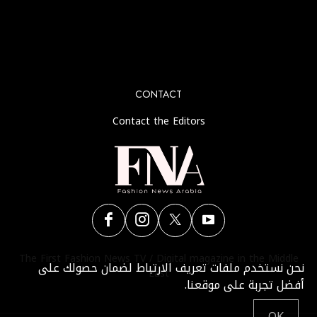
No any image found. Please check it again or try with
another instagram account.
CONTACT
Contact the Editors
The First Fashion News TV / Digital magazine in the Middle
نحن نستخدم ملفات تعريف الارتباط لضمان حصولك على
East
أفضل تجربة على موقعنا.
OK