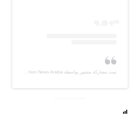
تمت مشاركة منشور بواسطة ‏‎Fashion News Arabia‎‏ (@‏‎fashionnewsarabia‎‏)