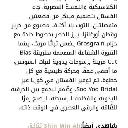
الكلاسيكية واللمسة العصرية. جاء
الفستان بتصميم مبتكر من قطعتين
منفصلتين، التوب بلا أكتاف مصنوع من حرير
وقطن أورغانزا، يبرز الخصر بخطوط حادة مع
حزام Grosgrain يضمن ثباتًا مريحًا، بينما
التنورة الشفافة المصممة بطريقة Bias
Cut مزينة برسومات يدوية لنبات السوسن،
ما أضفى عمقًا وحركة طبيعية مع كل
خطوة. تم توفير الفستان في كوريا عبر
Soo Yoo Bridal، وصُمم ليجمع بين الحرفية
اليدوية والفخامة البسيطة، ليصبح رمزًا
للأناقة والرقي العصري في الوقت ذاته.
شاهدي أيضاً:
Shin Min Ah تتألق