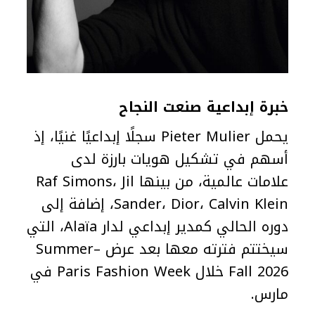
خبرة إبداعية صنعت النجاح
يحمل Pieter Mulier سجلًا إبداعيًا غنيًا، إذ
أسهم في تشكيل هويات بارزة لدى
علامات عالمية، من بينها Raf Simons، Jil
Sander، Dior، Calvin Klein، إضافة إلى
دوره الحالي كمدير إبداعي لدار Alaïa، التي
سيختتم فترته معها بعد عرض Summer–
Fall 2026 خلال Paris Fashion Week في
مارس.