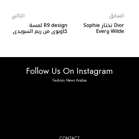
السابق
التالي
Dior تختار Sophie
R9 design لمسة
Wilde وEver
كاوبوي من ريم السويدي
Anderson كسفيرتين
جديدتين للدار
Follow Us On Instagram
Fashion News Arabia
No any image found. Please check it again or try with
another instagram account.
CONTACT