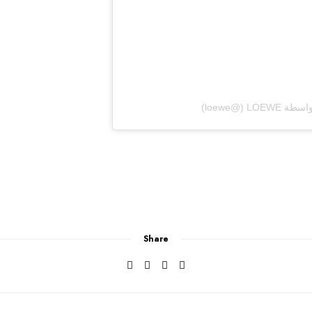
@‏‎loewe‎‏)
Share