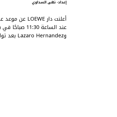
إعداد- نهى السداوي
وLazaro Hernandez بعد توليهما إدارة الدار مطلع هذا العام.