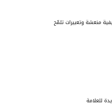
مصوّرة Talia Chetrit، جاءت بألوان صيفية منعشة وتعبيرات تلمّح
يدة للعلامة