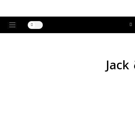
LOEWE تكشف حملتها لأول عرض بقيادة Jack