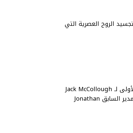
هذه الحملة الممثل Théodore Pellerin والممثلة Erin Kellyman، لتجسيد الروح العصرية التي
ويترقب عشاق الموضة هذا الحدث لما يحمله من رمزية خاصة، باعتباره الانطلاقة الأولى لـ Jack McCollough
وLazaro Hernandez مع LOEWE، وتوجّهًا جديدًا لمستقبل العلامة بعد مرحلة المدير السابق Jonathan