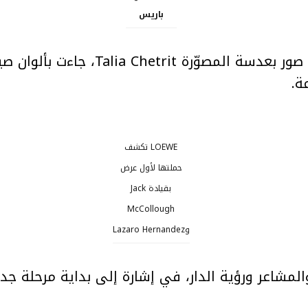
باريس
وقبيل العرض، كُشفت سلسلة صور بعدسة ال
ة.
LOEWE تكشف
حملتها لأول عرض
بقيادة Jack
McCollough
وLazaro Hernandez
والمشاعر ورؤية الدار، في إشارة إلى بداية مرحلة جد