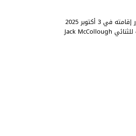
أعلنت دار LOEWE عن موعد عرض أزيائها النسائي لموسم ربيع/صيف 2026، والمقرر إقامته في 3 أكتوبر 2025
عند الساعة 11:30 صباحًا في باريس. ويُعد هذا العرض الأول تحت القيادة الإبداعية للثنائي Jack McCollough