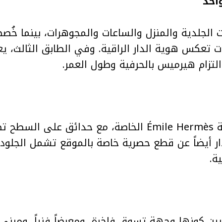
احد
 الجلدية والمنزل والساعات والمجوهرات، بينما خُصصت
ت تعكس هوية الدار الراقية. وفي الطابق الثالث، ي
 التزام هيرميس بالحرفية وطول العمر.
ويحتضن الطابق الرابع مجموعة Émile Hermès الخاصة، مع ح
ار أيضاً عن قطع حصرية خاصة بالموقع تشمل الجلود
ة.
ين كونها وجهة تسوق فاخرة، ومعرضاً فنياً، ومبنى