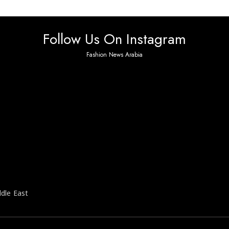
Follow Us On Instagram
Fashion News Arabia
 found. Please check it again or try with another inst
ddle East