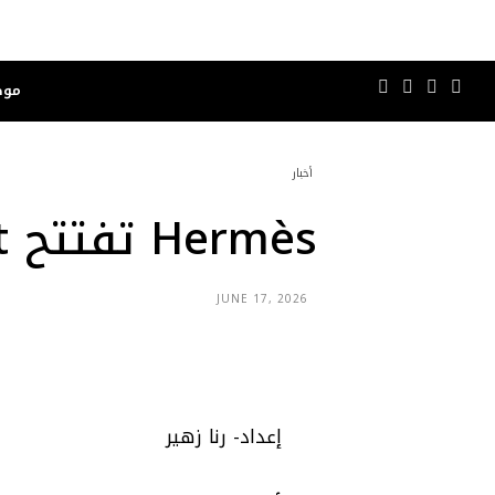
موض
أخبار
Hermès تفتتح Maison Bond Street في لندن
JUNE 17, 2026
إعداد- رنا زهير