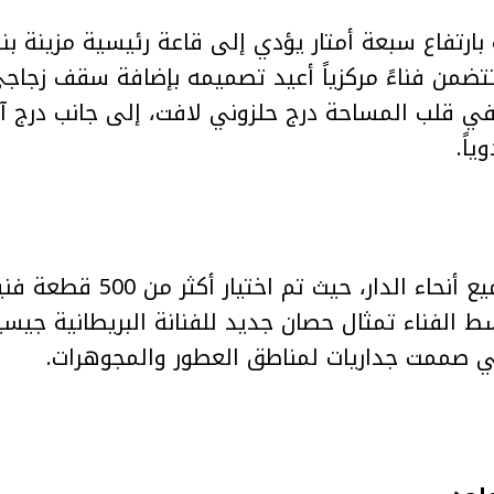
بارتفاع سبعة أمتار يؤدي إلى قاعة رئيسية مزينة بن
تتضمن فناءً مركزياً أعيد تصميمه بإضافة سقف زجا
Foste. كما يبرز في قلب المساحة درج حلزوني لافت، إلى جانب د
اً.
وتنتشر الأعمال الفنية في جميع 
Pierre-Alex. ويتوسط الفناء تمثال حصان جديد للفنانة البريطان
ي صممت جداريات لمناطق العطور والمجوهرات.