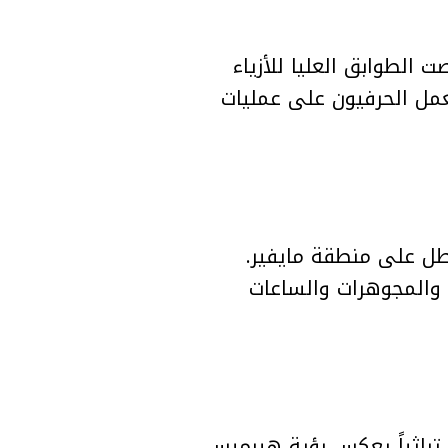
 الطوابق العليا للأزياء
عمل الحرفيون على عمليات
دائق على السطح تطل على منطقة مايفير.
 والمجوهرات والساعات
 تراثياً يعكس رؤية هيرميس