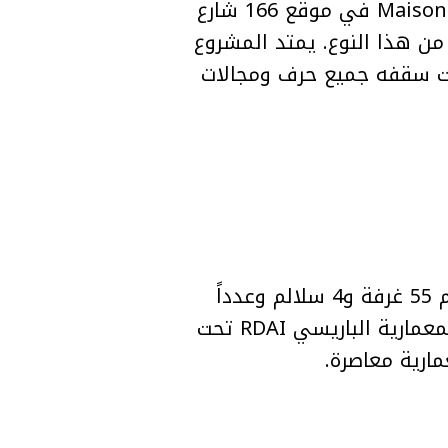
أعلنت دار Hermès عن افتتاح وجهتها الجديدة في لندن تحت اسم Maison Bond Street في موقع 166 شارع
من هذا النوع. يمتد المشروع
، ويجمع تحت سقفه جميع حرف ومجالات
يقع المبنى في موقع تاريخي يعود إلى عام 1769، ويتوزع على خمسة طوابق تضم 55 غرفة و4 سلالم وعدداً
من الشرفات المطلة على الأسطح. وقد صُمم المشروع من قبل مكتب الهندسة المعمارية الباريسي RDAI تحت
ارية معاصرة.