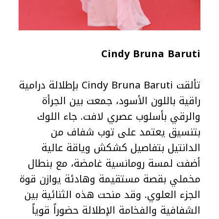
Cindy Bruna Baruti
تألقت Cindy Bruna Baruti بإطلالة درامية
راقية باللون الأسود، جمعت بين الجرأة
والرقي بأسلوب عصري لافت. جاء اللوك
بتنسيق يعتمد على توب شفاف من
الدانتيل بتفاصيل كشكش وياقة عالية
أضفت لمسة رومانسية غامضة، مع بنطال
مخملي بقصة مستقيمة وهادئة يوازن قوة
الجزء العلوي. وقد منحت هذه الثنائية بين
الشفافية والفخامة الإطلالة حضوراً قوياً