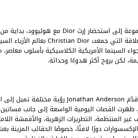
استندت الرؤية الإبداعية للمجموعة إلى استحضار إرث
نجمات السينما، وصولًا إلى العلاقة التي جم
واء السينما الأمريكية الكلاسيكية بأسلوب معاصر،
ة، لكن بروح أكثر هدوءًا وحداثة.
أما على مستوى الأزياء، فقد قدّم onathan Anderson
 ظهرت القصات اليومية الواسعة إلى جانب فساتين م
لعبت الإكسسوارات دورًا لافتًا، خصوصًا الحقائب المزينة 