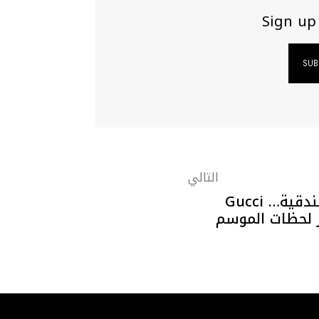
Sign up
التالي
من كان إلى روما والبندقية… Gucci
ز لحظات الموسم