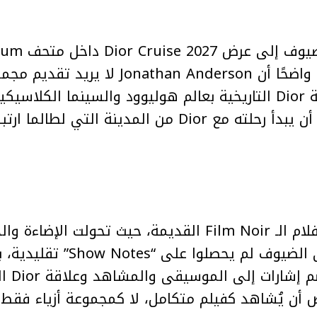
منذ اللحظة 
of Art في Los Angeles، بدا واضحًا أن erson
الدار، اختار المصمم البريطاني أن يبدأ رحلته مع Dior من 
العرض حمل طابعًا أقرب إلى أفلام الـ Film Noir القديمة،
السرد البصري للمجموعة. حتى الض
بأسلوب 