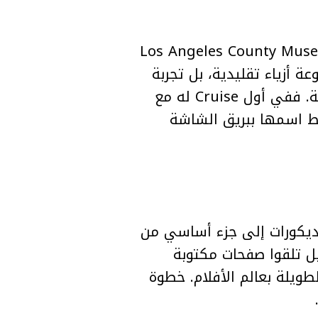
الأولى لدخول الضيوف إلى عرض Dior Cruise 2027 داخل متحف Los Angeles County Museum
Jonathan And لا يريد تقديم مجموعة أزياء تقليدية، بل تجربة
سينمائية كاملة تستعيد علاقة Dior التاريخية بعالم هوليوود والسينما الكلاسيكية. ففي أول Cruise له مع
المدينة التي لطالما ارتبط اسمها ببريق الشاشة
 حيث تحولت الإضاءة والديكورات إلى جزء أساسي من
يوف لم يحصلوا على “Show Notes” تقليدية، بل تلقوا صفحات مكتوبة
سيناريو سينمائي، تضم إشارات إلى الموسيقى والمشاهد وعلاقة Dior الطويلة بعالم الأفلام. خطوة