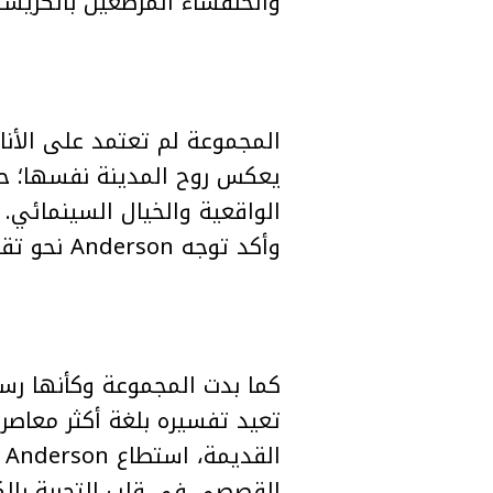
والخنفساء المرصعين بالكريست
المجموعة لم تعتمد على الأنا
يعكس روح المدينة نفسها؛ حي
الواقعية والخيال السينمائي.
وأكد توجه Anderson نحو تقديم Dior بصورة أكثر هدوءًا، لكن غنية بالتفاصيل والرموز البصرية.
تعيد تفسيره بلغة أكثر معاصرة 
القصصي في قلب التجربة بالك