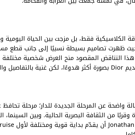
ال، في لمسة جمعت بين الغرابة والفخامة.
قة الكلاسيكية فقط، بل مزجت بين الحياة اليومية و
ث ظهرت تصاميم بسيطة نسبيًا إلى جانب قطع مسائي
 هذا التناقض المقصود منح العرض شخصية مختلفة عن
وقربًا من الثقافة البصرية الحالية. وبين السينما، 
امل.