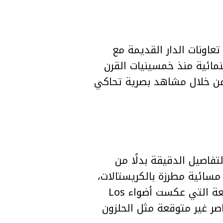
 Dior مع هوليوود، بداية من تعاونات الدار القديمة مع
عت Christian Dior بعالم الأزياء السينمائية منذ خمسينيات القرن
 من خلال مشاهد بصرية تحاكي
J رؤية مختلفة تميل إلى التفاصيل الدقيقة بدلًا من
سائية مطرزة بالكريستالات،
مع حضور واضح للثنيات، الحواف غير المنتظمة، التطريزات الزهرية، والأقمشة اللامعة التي عكست أضواء Los
بعناصر غير متوقعة مثل الحلزون