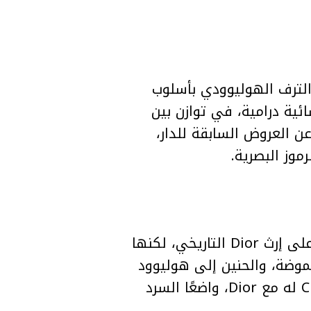
الترف الهوليوودي بأسلوب
ة درامية، في توازن بين
 العروض السابقة للدار،
كما بدت المجموعة وكأنها رسالة واضحة عن المرحلة الجديدة للدار؛ مرحلة تحافظ على إرث Dior التاريخي، لكنها
الموضة، والحنين إلى هوليوود
القديمة، استطاع Jonathan Anderson أن يقدّم بداية قوية ومختلفة لأول Cruise له مع Dior، واضعًا السرد