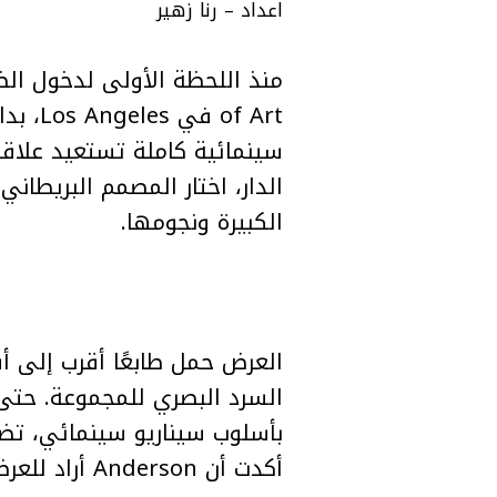
اعداد – رنا زهير
الكبيرة ونجومها.
أكدت أن Anderson أراد للعرض أن يُشاهد كفيلم متكامل، لا كمجموعة أزياء فقط.