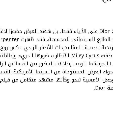
ولم تقتصر أجواء Dior Cruise 2027 على الأزياء فقط، بل شهد العرض حض
بأسلوب شبابي معاصر، بينما خطفت Miley Cyrus الأنظار ب
التي عكست روح Los Angeles الحرة.كما تنوعت إطلالات الحضور بين الفس
جواء العرض المستوحاة من السينما الأمريكية القدي
، وجعل الأمسية تبدو وكأنها مشهد متكامل من فيل
Di.