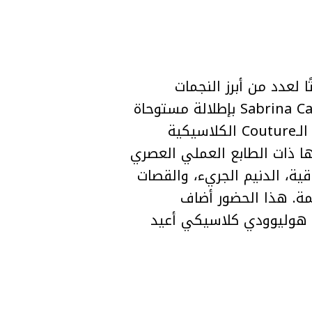
ورًا لافتًا لعدد من أبرز النجمات
والمشاهير الذين انسجموا مع الطابع السينمائي للمجموعة. فقد ظهرت Sabrina Carpenter بإطلالة مستوحاة
من بريق هوليوود القديمة، مرتدية تصميمًا ناعمًا بدرجات الأصفر الزبدي عكس روح الـCouture الكلاسيكية
حضورها الجريء وإطلالتها ذات الطابع العملي العصري
اتين الراقية، الدنيم الجريء، والقصات
مة. هذا الحضور أضاف
م هوليوودي كلاسيكي أعيد