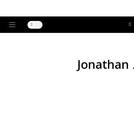
Dior Cruise 2027… أول رؤية سينمائية لـ Jonathan