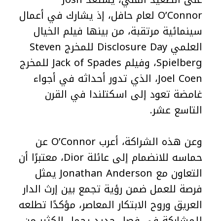
O’Connor لعام حافل، إذ يشارك في أعمال
سينمائية مرتقبة، من بينها فيلم الخيال
العلمي Disclosure Day للمخرج Steven
Spielberg، وفيلم Jack of Spades للمخرج
Joel Coen، الذي تدور أحداثه في أجواء
غامضة تعود إلى اسكتلندا في القرن
التاسع عشر.
وعن هذه الشراكة، أعرب O’Connor عن
حماسه للانضمام إلى عائلة Dior، معتبرًا أن
التعاون مع Jonathan Anderson يمثل
فرصة للعمل ضمن رؤية تجمع بين إرث الدار
العريق وروح الابتكار المعاصر، مؤكدًا تطلعه
للمشاركة في فصل جديد يحمل الكثير من