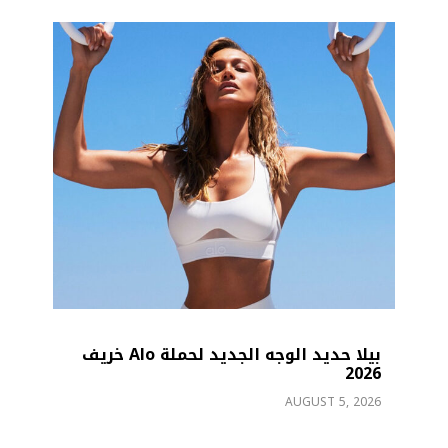
جه الجديد لحملة Alo خريف
عيد ميلاد Charli XCX الـ34.. عام من
التألق
AUGUST 2, 2026