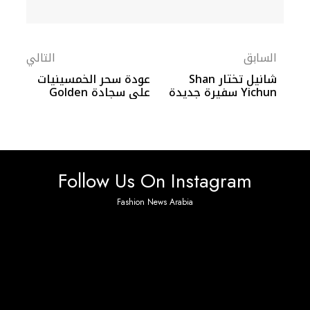
السابق
التالي
شانيل تختار Shan
عودة سحر الخمسينيات
Yichun سفيرة جديدة
على سجادة Golden
للدار
Globe 83
Follow Us On Instagram
Fashion News Arabia
No any image found. Please check it again or try with
another instagram account.