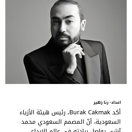
اعداد- رنا زهير
أكد Burak Cakmak، رئيس هيئة الأزياء
السعودية، أنّ المصمم السعودي محمد
آشي يواصل ريادته في عالم الإبداع