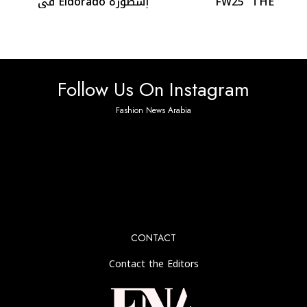
FW25 “THE
أسطورة Eldorado في
WARRIOR” تبهر
أزياء خريف وشتاء 2025-
باريس بأناقة المحارب
2026
الهادئ
Follow Us On Instagram
Fashion News Arabia
No any image found. Please check it again or try with
another instagram account.
CONTACT
Contact the Editors