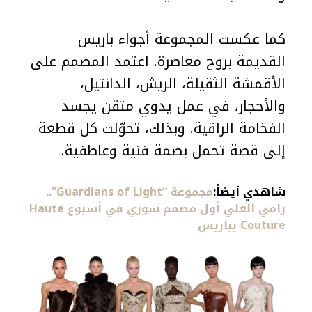
كما عكست المجموعة أجواء باريس
القديمة بروح معاصرة. اعتمد المصمم على
الأقمشة الثقيلة، الريش، الدانتيل،
والأحجار، في عمل يدوي متقن يجسد
الفخامة الراقية. وبذلك، تحوّلت كل قطعة
إلى قصة تحمل بصمة فنية وعاطفية.
شاهدي أيضاً:
مجموعة “Guardians of Light”..
رامي العلي أول مصمم سوري في أسبوع Haute
Couture بباريس