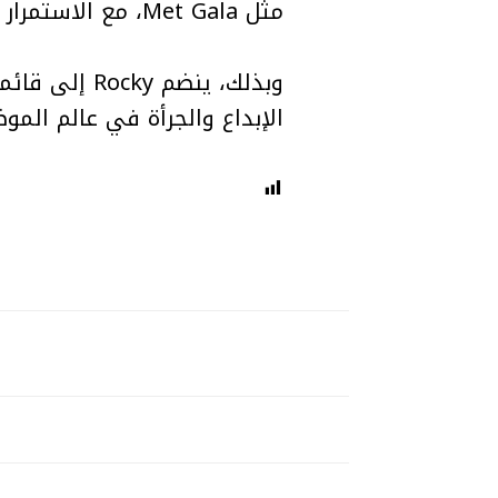
مثل Met Gala، مع الاستمرار في دمج شغفه بالموسيقى والفن مع أسلوبه الشخصي في الموضة.
الإبداع والجرأة في عالم المو