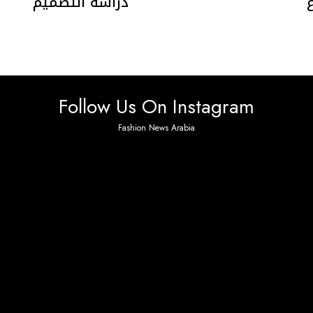
دراسة التصميم
Follow Us On Instagram
Fashion News Arabia
 found. Please check it again or try with another inst