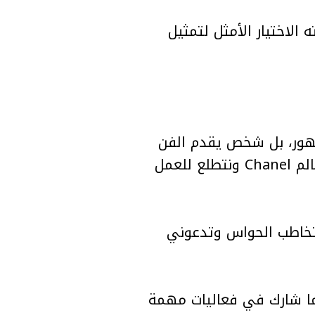
 حدود جعلته الاختيار الأمثل لتمثيل
، إلى أن Rocky ليس مجرد فنان مشهور، بل شخص يقدم الفن
والموضة بطريقة حسية ومُلهمة، وأضاف: “نحن متحمسون للغاية لاستقباله في عالم Chanel ونتطلع للعمل
نبه، أعرب Rocky عن سعادته بالانضمام إلى الدار وقال: “تصاميم Matthieu تخاطب الحواس وتدعوني
2 عامًا مميزًا للفنان، فقد تم تكريمه كـ Fashion Icon من CFDA، كما شارك في فعاليات مهمة