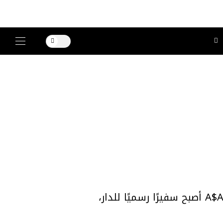
أعلنت دار الأزياء الفرنسية Chanel رسميًا أن الفنان والـRapper الأمريكي A$AP Rocky أصبح سفيرًا رسميًا للدار،