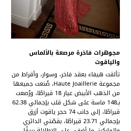
مجوهرات فاخرة مرصعة بالألماس
والياقوت
تألقت هيفاء بعقد فاخر، وسوار، وأقراط من
مجموعة Haute Joaillerie، صُنعت جميعها
من الذهب الأبيض عيار 18 قيراطًا، ورُصعت
بـ148 ماسة على شكل قلب بإجمالي 62.38
قيراطًا، إلى جانب 74 حجر ياقوت أزرق
بإجمالي 23.71 قيراطًا، بقصّتي الدائري
والماركيز، ما أضفى على الإطلالة بريقًا