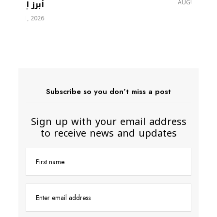
er
AUGUST 1, 2026
6
Subscribe so you don’t miss a post
Sign up with your email address
to receive news and updates
First name
Enter email address