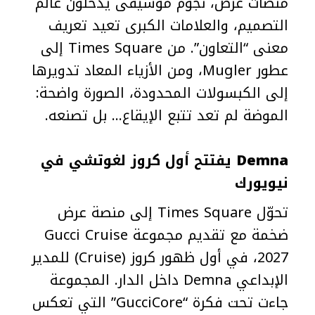
منصات عرض، نجوم موسيقى يدخلون عالم
التصميم، والعلامات الكبرى تعيد تعريف
معنى “التعاون”. من Times Square إلى
عطور Mugler، ومن الأزياء المعاد تدويرها
إلى الكبسولات المحدودة، الصورة واضحة:
الموضة لم تعد تتبع الإيقاع… بل تصنعه.
Demna
يفتتح أول كروز لغوتشي في
نيويورك
تحوّل Times Square إلى منصة عرض
ضخمة مع تقديم مجموعة Gucci Cruise
2027، في أول ظهور كروز (Cruise) للمدير
الإبداعي Demna داخل الدار. المجموعة
جاءت تحت فكرة “GucciCore” التي تعكس