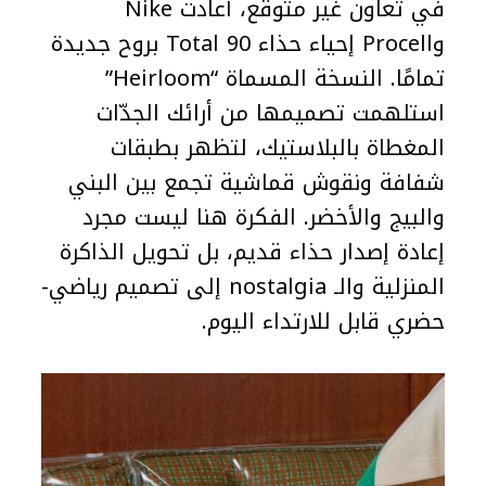
في تعاون غير متوقع، أعادت Nike
وProcell إحياء حذاء Total 90 بروح جديدة
تمامًا. النسخة المسماة “Heirloom”
استلهمت تصميمها من أرائك الجدّات
المغطاة بالبلاستيك، لتظهر بطبقات
شفافة ونقوش قماشية تجمع بين البني
والبيج والأخضر. الفكرة هنا ليست مجرد
إعادة إصدار حذاء قديم، بل تحويل الذاكرة
المنزلية والـ nostalgia إلى تصميم رياضي-
حضري قابل للارتداء اليوم.