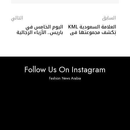
السابق
التالي
العلامة السعودية KML
اليوم الخامس في
تكشف مجموعتها في
باريس.. الأزياء الرجالية
أسبوع باريس للموضة
بين الفن والعملية
Follow Us On Instagram
Fashion News Arabia
No any image found. Please check it again or try with
another instagram account.