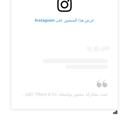
عرض هذا المنشور على Instagram
تمت مشاركة منشور بواسطة ‏‎Tiffany & Co.‎‏ (@‏‎tiffanyandco‎‏)