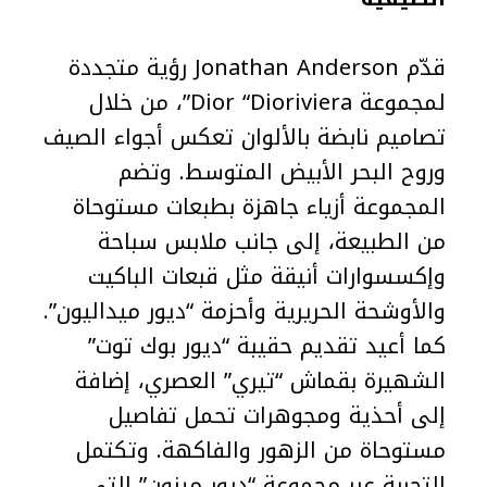
قدّم Jonathan Anderson رؤية متجددة
لمجموعة Dior “Dioriviera”، من خلال
تصاميم نابضة بالألوان تعكس أجواء الصيف
وروح البحر الأبيض المتوسط. وتضم
المجموعة أزياء جاهزة بطبعات مستوحاة
من الطبيعة، إلى جانب ملابس سباحة
وإكسسوارات أنيقة مثل قبعات الباكيت
والأوشحة الحريرية وأحزمة “ديور ميداليون”.
كما أعيد تقديم حقيبة “ديور بوك توت”
الشهيرة بقماش “تيري” العصري، إضافة
إلى أحذية ومجوهرات تحمل تفاصيل
مستوحاة من الزهور والفاكهة. وتكتمل
التجربة عبر مجموعة “ديور ميزون” التي