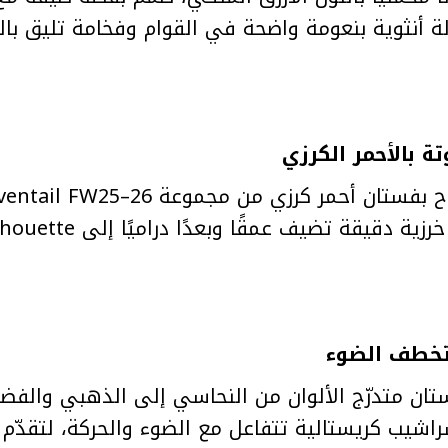
ة أنثوية بنعومة واضحة في القوام وفخامة تليق بالس
قة تضيف عمقًا وبعدًا دراميًا إلى silhouette الفستان.
مل بشراشيب كريستالية تتفاعل مع الضوء والحركة، لتقدّم