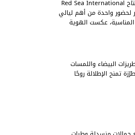
استحوذ Rami Kadi Couture على جانب كبير من اهتمام السجادة الحمراء في افتتاح Red Sea International
م الدار لحضور واحدة من أهم ليالي
المناسبة، عكست الهوية
من التطريزات البيضاء واللمسات
زة تمنح الإطلالة روحًا
 ضيّقة مع حمالات منسدلة وطيات