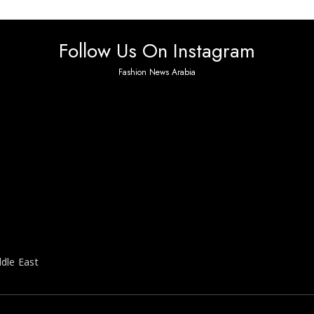
Follow Us On Instagram
Fashion News Arabia
 found. Please check it again or try with another inst
ddle East