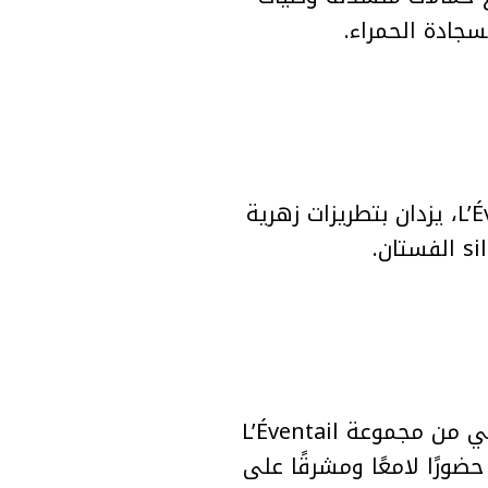
جادة الحمراء.
حضرت Lama Al Akeel الافتتاح بفستان أحمر كرزي من مجموعة L’Éventail FW25–26، يزدان بتطريزات زهرية
خطفت Mai Omar الأنظار بفستان متدرّج الألوان من النحاسي إلى الذهبي والفضي من مجموعة L’Éventail
 حضورًا لامعًا ومشرقًا على