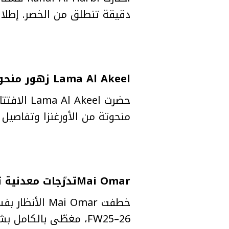
دقيقة تنطلق من الخصر. إطلال
Lama Al Akeel زهور منحوتة بالأحمر الكرزي
منحوتة من الأورغنزا وتفاصيل خرزية دقي
Mai Omarتدرّجات معدنية تخطف الضوء
FW25–26، مغطّى بالكا