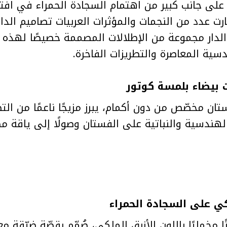
Film Fe، حيث اختارت عدد من النجمات والمؤثرات العربيات تصامي
لدار مجموعة من الإطلالات المصممة خصيصًا لهذه 
 Hannah El Zahed بفستان مخصّص من دون أكمام، يبرز مزيجًا ناعمًا 
هندسية والنباتية على الفستان وصولًا إلى ياقة مطرّ
Rahaf Al Harb فستانًا مخمليًا باللون الأزرق الملكي، صُمّم بقصّة