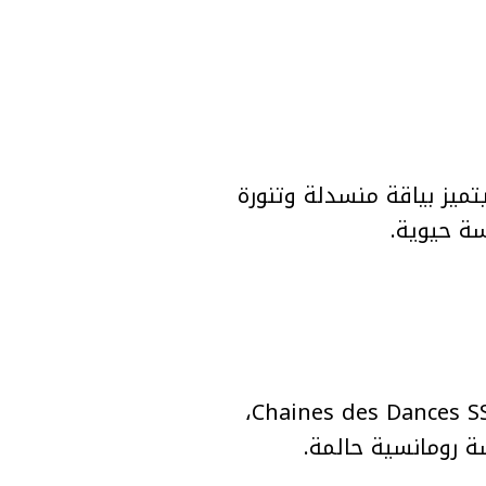
Passant Shaw بفستان أحمر متدرّج من مجموعة L’Éventail FW25–26، يتميز بياقة منسدلة وتنورة
سة حيوية.
تألقت Tala Al Akeel بفستان غير متوازن باللون البنفسجي الفاتح من مجموعة Chaines des Dances SS25،
ة رومانسية حالمة.