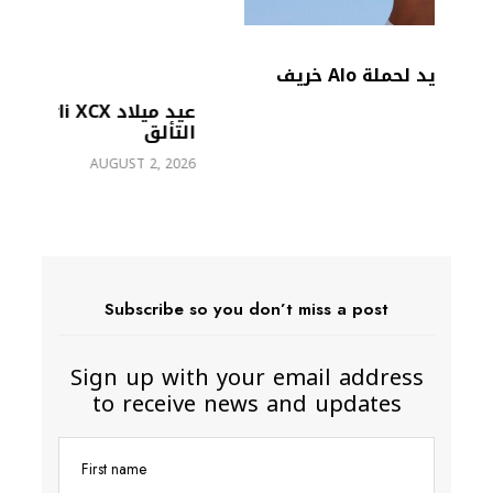
عيد ميلاد Charli XCX الـ34.. عام من
التألق
er
AUGUST 2, 2026
6
Subscribe so you don’t miss a post
Sign up with your email address
to receive news and updates
First name