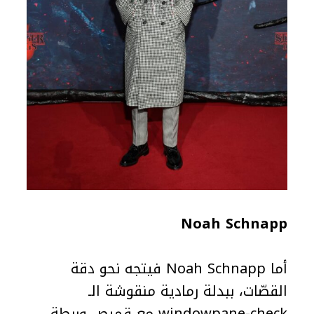
Noah Schnapp
أما Noah Schnapp فيتجه نحو دقة
القصّات، ببدلة رمادية منقوشة الـ
windowpane-check مع قميص وربطة