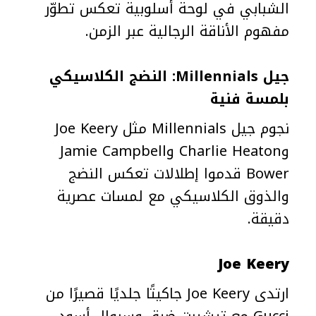
الشبابي في لوحة أسلوبية تعكس تطوّر
مفهوم الأناقة الرجالية عبر الزمن.
جيل Millennials: النضج الكلاسيكي
بلمسة فنية
نجوم جيل Millennials مثل Joe Keery
وCharlie Heaton وJamie Campbell
Bower قدموا إطلالات تعكس النضج
والذوق الكلاسيكي مع لمسات عصرية
دقيقة.
Joe Keery
ارتدى Joe Keery جاكيتًا جلديًا قصيرًا من