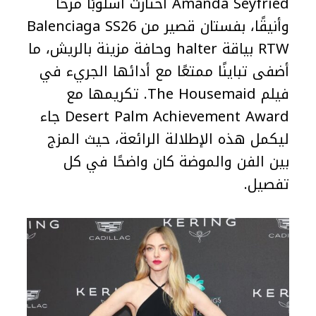
Amanda Seyfried اختارت أسلوبًا مرحًا
وأنيقًا، بفستان قصير من Balenciaga SS26
RTW بياقة halter وحافة مزينة بالريش، ما
أضفى تباينًا ممتعًا مع أدائها الجريء في
فيلم The Housemaid. تكريمها مع
Desert Palm Achievement Award جاء
ليكمل هذه الإطلالة الرائعة، حيث المزج
بين الفن والموضة كان واضحًا في كل
تفصيل.