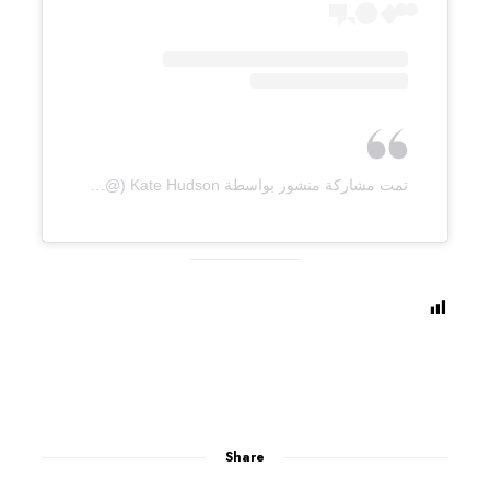
تمت مشاركة منشور بواسطة ‏‎Kate Hudson‎‏ (@‏‎katehudson‎‏)
Share