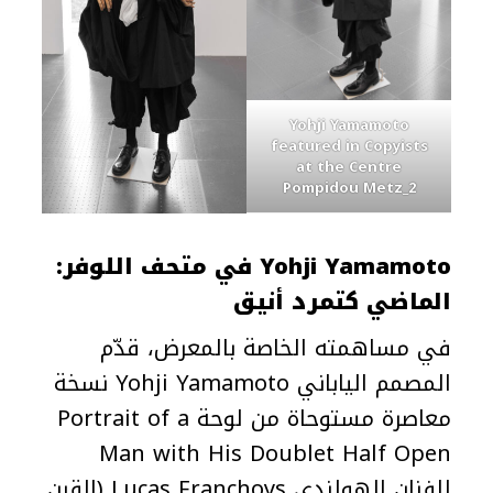
Yohji Yamamoto
featured in Copyists
at the Centre
Pompidou Metz_2
Yohji Yamamoto في متحف اللوفر:
الماضي كتمرد أنيق
في مساهمته الخاصة بالمعرض، قدّم
المصمم الياباني Yohji Yamamoto نسخة
معاصرة مستوحاة من لوحة Portrait of a
Man with His Doublet Half Open
للفنان الهولندي Lucas Franchoys (القرن