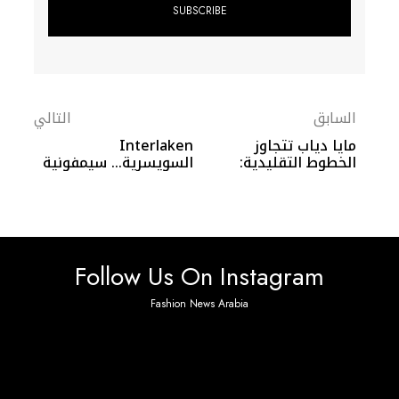
السابق
التالي
مايا دياب تتجاوز
Interlaken
الخطوط التقليدية:
السويسرية… سيمفونية
إطلالة درامية باللون
الطبيعة بين البحيرات
الأبيض تثير الجدل
والجبال
Follow Us On Instagram
Fashion News Arabia
No any image found. Please check it again or try with