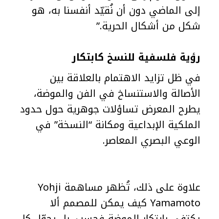
إلى الماضي دون أن نُقيّد أنفسنا به، هو
شكل من أشكال الحرية.”
رؤية فلسفية للنسخ كابتكار
في ظل تزايد الاهتمام بالعلاقة بين
الأصالة والاستنساخ في الفن والموضة،
يطرح المعرض تساؤلات جوهرية حول حدود
الملكية الإبداعية ومكانة “النسخة” في
الوعي البصري المعاصر.
علاوة على ذلك، تُظهر مساهمة Yohji
Yamamoto كيف يمكن للمصمم ألا
يكتفي بابتكار الموضة فحسب، بل يحوّل كل