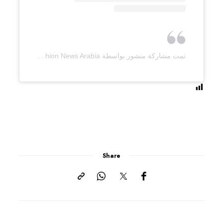
تمت مشاركة منشور بواسطة ‏‎Fashion News Arabia‎‏ (@‏‎fashionnewsarabia‎‏)
Share