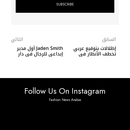
السابق
التالي
إطلالات بتوقيع عربي
Jaden Smith أول مدير
تخطف الأنظار في
إبداعي للرجال في دار
Christian Louboutin
Emmy Awards 2025
Follow Us On Instagram
Fashion News Arabia
No any image found. Please check it again or try with