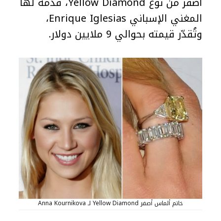
أصفر من نوع Yellow Diamond، قدّمه لها
المغني الإسباني Enrique Iglesias،
وتُقدّر قيمته بحوالي 9 ملايين دولار.
خاتم ألماس أصفر Yellow Diamond لـ Anna Kournikova