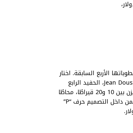
ة ضمن خواتم خطوباتها الأربع السابقة. اختار
Reum تصميم خاتم مستوحى من Grand Palais في باريس، بمساعدة الصائغ Jean Dousset، الحفيد الرابع
للجوهرجي الفرنسي Louis Cartier. يحمل الحجر الرئيسي تصميم Emerald-Cut يزن بين 10 و20 قيراطًا، محاطًا
بحجري Shield-Cut صغيرين، ويضم 15 حجرًا صغيرًا حول الماس الرئيسي، بينما يتضمن داخل التصميم حرف “P”