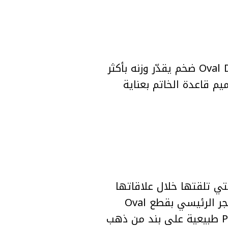
خاتم Georgina Rodríguez من Cristiano Ronaldo يتميز بحجر رئيسي Oval Diamond ضخم يقدّر وزنه بأكثر
قاعدة الخاتم بعناية
من أغلى الخواتم التي تلقتها خلال علاقاتها
الثلاث السابقة. صُمم خصيصًا (one-of-a-kind) بواسطة Sofia Jewelry، ويتميز الحجر الرئيسي بقطع Oval
زن ما بين 10 و20 قيراطًا تقريبًا، محاطًا بأحجار Pink Ombré Diamonds طبيعية على بند من ذهب