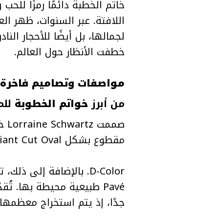
خاتم الخطبة دائمًا رمزًا للحب و
اللافتة. عبر السنوات، ظهر العد
لجمالها، بل أيضًا للأحجار النادرة
خطفت الأنظار حول العالم.
مواصفات وتصاميم فاخرة لأش
من أبرز
خواتم الخطوبة
للمشاهير: ren Sánchez
مقطوع بشكل Brilliant Cut Oval، ويقدر وزنه بين 30 و40 قيراطًا، بدرجة نقاء Internally Flawless ولون
جدًا، إذ يتم استخراج معظمها من 