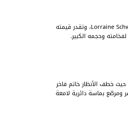
خاتم Beyoncé من زوجها Jay-Z ماسي Emerald-Cut يزن 18 قيراطًا، صممه Lorraine Schwartz، وتقدر قيمته
Taylor Swi خطوبتها على لاعب كرة القدم الأميركي Travis Kelce، حيث خطف الأنظار خاتم فاخر
صنوع من الذهب الأصفر ومرصّع بماسة دائرية لامعة