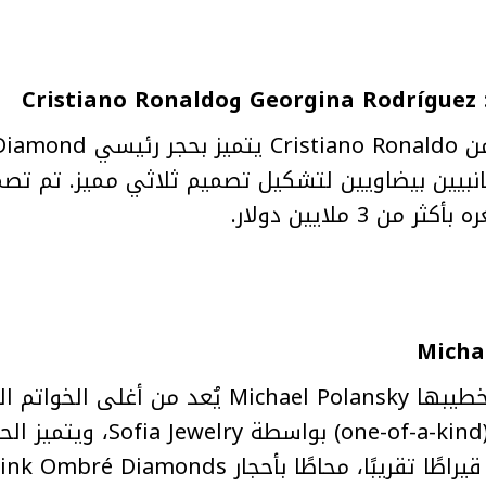
انبيين بيضاويين لتشكيل تصميم ثلاثي مميز. تم تصميم 
لايين دولار.
خاتم خطوبة Lady Gaga من خطيبها Michael Polansky يُعد 
Diamond ي