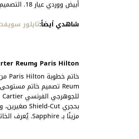
أبيض ووردي عيار 18. التصميم يدوي وفاخر، وتقدّر قيمته بين 500,000 و2 مليون دولار،
شاهدي أيضاً:
تايلور سويفت عروس 2025 بخاتم المل
Paris Hilton وCarter Reum
مزينًا بـ Sapphire. يُعرف الخاتم باسم “The Paris”، وتقدّر قيمته بحوالي مليون دولار.