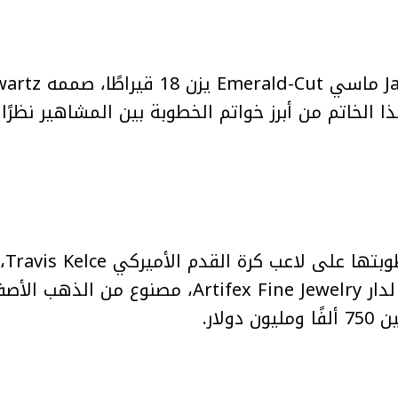
مؤخرًا أعلنت ft
من تصميم Kindred Lubeck لدار Artifex Fine Jewelry، م