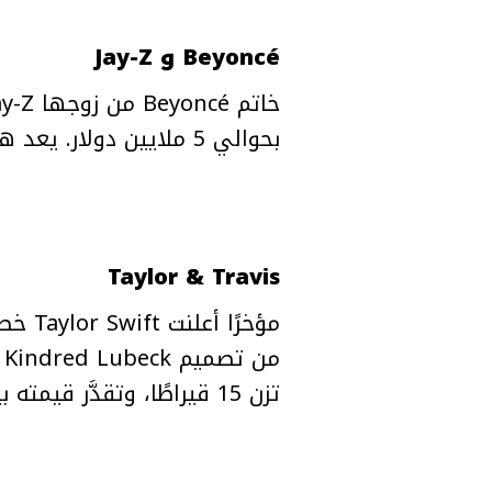
Beyoncé و Jay-Z
بحوالي 5 ملايين دولار. يعد هذا الخاتم من أبرز خواتم الخطوبة بين المشاهير نظرًا لفخامته وحجمه الكبير.
Taylor & Travis
تزن 15 قيراطًا، وتقدَّر قيمته بين 750 ألفًا ومليون دولار.