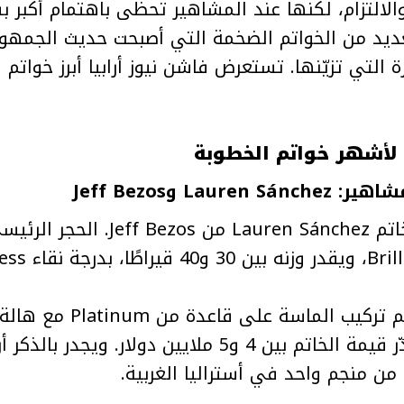
الالتزام، لكنها عند المشاهير تحظى باهتمام أكبر بس
يد من الخواتم الضخمة التي أصبحت حديث الجمهور و
 التي تزيّنها. تستعرض فاشن نيوز أرابيا أبرز خواتم ال
هر خواتم الخطوبة
Lau وJeff Bezos
D-Color. بالإضافة إلى ذلك، تم ترك
Pavé طبيعية محيطة بها. تُقدّر قيمة الخاتم بين 4 و5 ملايين دو
منجم واحد في أستراليا الغربية.