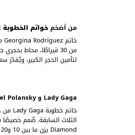
من أضخم
خواتم الخطوبة
: Georgina Rodríguez وCristiano Ronaldo
من 30 قيراطًا، محاط بحجري ج
لتأمين الحجر الكبير، ويُقدّر سعره بأكثر من 3 م
Lady Gaga و Michael Polansky