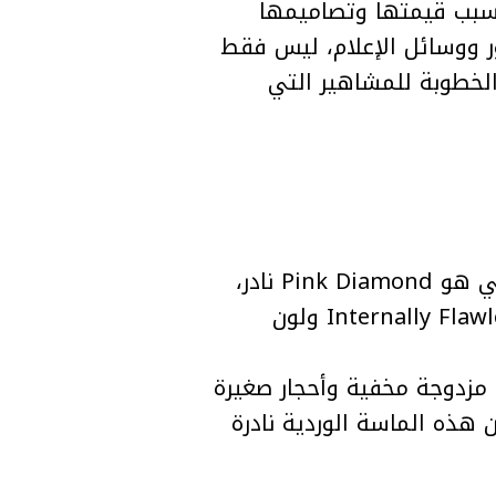
بب قيمتها وتصاميمها
وسائل الإعلام، ليس فقط
خطوبة للمشاهير التي
صممت Lorraine Schwartz خاتم Lauren Sánchez من Jeff Bezos. الحجر الرئيسي هو Pink Diamond نادر،
يب الماسة على قاعدة من Platinum مع هالة مزدوجة مخفية وأحجار صغيرة
لار. ويجدر بالذكر أن هذه الماسة الوردية نادرة