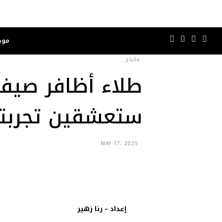
موض
مكياج
ستعشقين تجربت
MAY 17, 2025
إعداد – رنا زهير