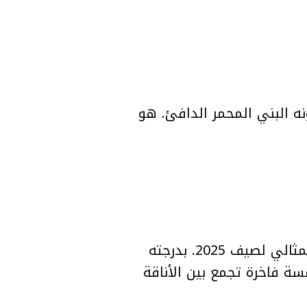
نه البني المحمر الدافئ. هو
إذا كنتِ من عاشقات ألوان القهوة الدافئة، فإن طلاء اللون موكا كروم هو اللون المثالي لصيف 2025. بدرجته
سة فاخرة تجمع بين الأناقة