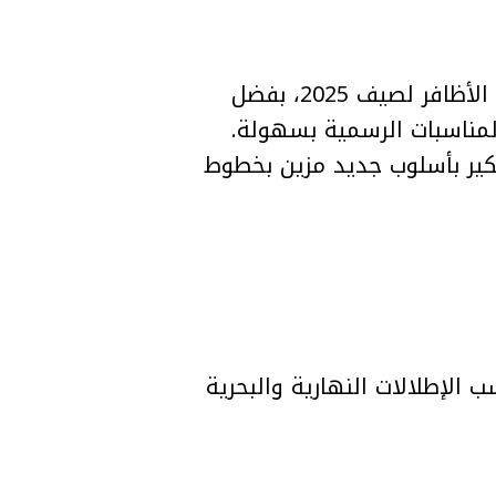
هل تبحثين عن لون ناعم وأنيق يليق بكل إطلالاتك؟ لون النيود يتصدر صيحات ألوان الأظافر لصيف 2025، بفضل
المناسبات الرسمية بسهولة.
نكير بأسلوب جديد مزين بخطوط
ب الإطلالات النهارية والبحرية