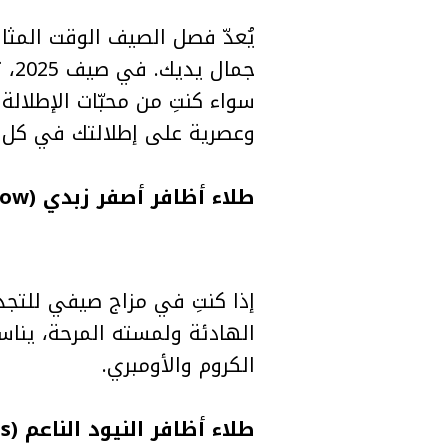
يُعدّ فصل الصيف الوقت المثال
جما
وعصرية على إطلالتك في كل 
طلاء أظافر أصفر زبدي (Butter Yellow)
الهادئة ولمسته المرحة، يناسب
الكروم والأومبري.
طلاء أظافر النيود الناعم (Nude Nails)