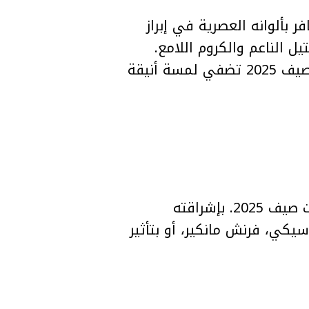
 بألوانه العصرية في إبراز
 الباستيل الناعم والكروم اللامع.
سواء كنتِ من محبّات الإطلالة الرقيقة أو الجريئة، إليكِ أجمل 5 ألوان طلاء أظافر لصيف 2025 تضفي لمسة أنيقة
إذا كنتِ في مزاج صيفي للتجديد، جرّبي طلاء باللون الأصفر الزبدي – أحد أبرز صيحات صيف 2025. بإشراقته
يكي، فرنش مانكير، أو بتأثير