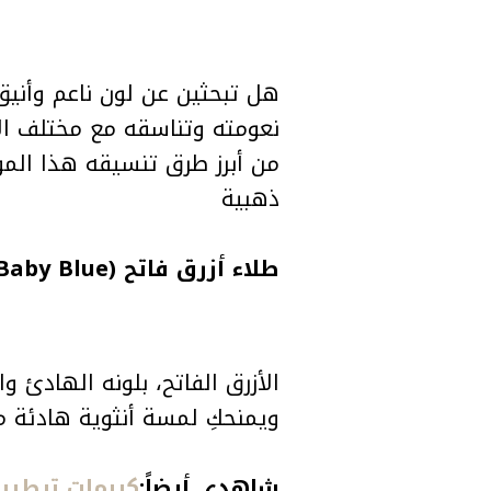
نعومته وتناسقه مع مختلف الأ
من أبرز طرق تنسيقه هذا المو
ذهبية
طلاء أزرق فاتح (Baby Blue)
الأزرق الفاتح، بلونه الهادئ و
ويمنحكِ لمسة أنثوية هادئة م
شاهدي أيضاً:
كريمات ترطيب