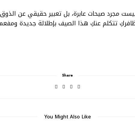
وان طلاء أظافر صيف 2025 ليست مجرد صيحات عابرة، بل تعبير حقيقي ع
فركِ تتكلم عنكِ هذا الصيف بإطلالة جديدة ومفعمة 
Share
You Might Also Like