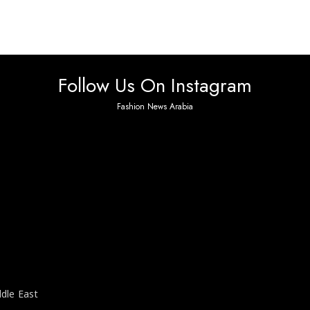
Follow Us On Instagram
Fashion News Arabia
 found. Please check it again or try with another inst
ddle East