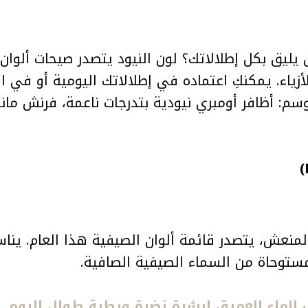
زياء. يمكنكِ اعتماده في إطلالاتك اليومية أو في 
سم: أظافر أومبري نيودية بتدرجات ناعمة، فرنش ما
المنعش، يتصدر قائمة ألوان الصيفية هذا العام. يناس
ستوحاة من السماء الصيفية الصافية.
 الماء العميق لبشرة نضرة ورطبة طوال اليوم