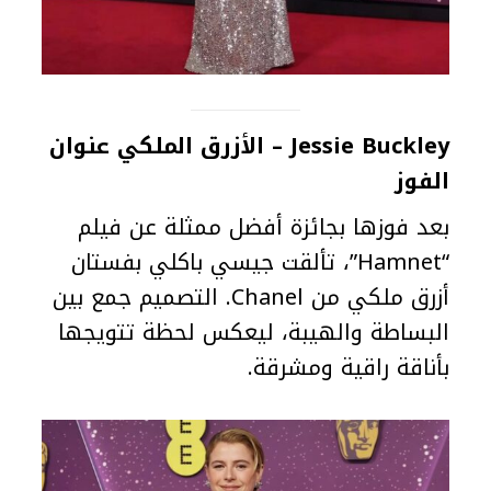
Jessie Buckley – الأزرق الملكي عنوان
الفوز
بعد فوزها بجائزة أفضل ممثلة عن فيلم
“Hamnet”، تألقت جيسي باكلي بفستان
أزرق ملكي من Chanel. التصميم جمع بين
البساطة والهيبة، ليعكس لحظة تتويجها
بأناقة راقية ومشرقة.