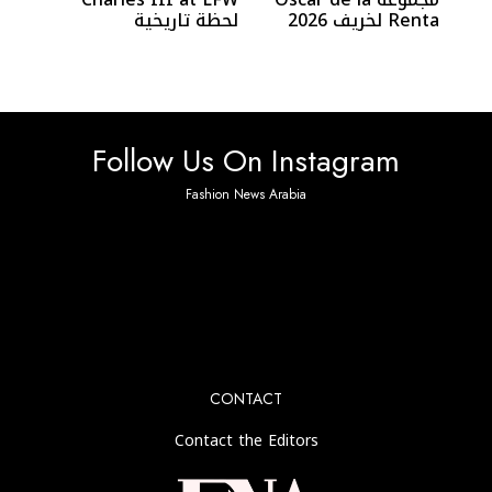
Renta لخريف 2026
لحظة تاريخية
تحتفي بالزهور
Follow Us On Instagram
Fashion News Arabia
No any image found. Please check it again or try with
another instagram account.
CONTACT
Contact the Editors