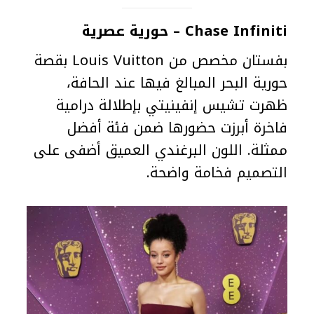
Chase Infiniti – حورية عصرية
بفستان مخصص من Louis Vuitton بقصة
حورية البحر المبالغ فيها عند الحافة،
ظهرت تشيس إنفينيتي بإطلالة درامية
فاخرة أبرزت حضورها ضمن فئة أفضل
ممثلة. اللون البرغندي العميق أضفى على
التصميم فخامة واضحة.