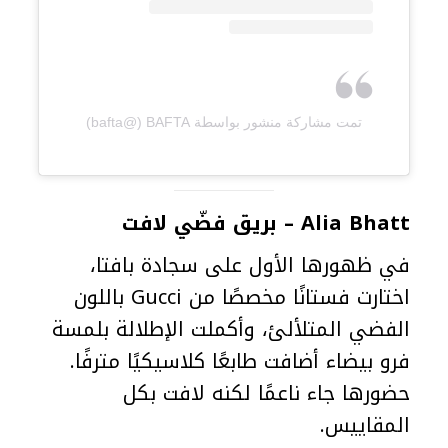
تمت مشاركة منشور بواسطة ‏‎BAFTA‎‏ (@‏‎bafta‎‏)
Alia Bhatt – بريق فضّي لافت
في ظهورها الأول على سجادة بافتا،
اختارت فستانًا مخصصًا من Gucci باللون
الفضي المتلألئ، وأكملت الإطلالة بلمسة
فرو بيضاء أضافت طابعًا كلاسيكيًا مترفًا.
حضورها جاء ناعمًا لكنه لافت بكل
المقاييس.