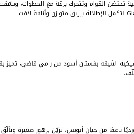
سيكية الأنيقة بفستان أسود من رامي قاضي، تميّز بق
ّف.
ورديًا ناعمًا من جيان أيونس، تزيّن بزهور صغيرة وتأل