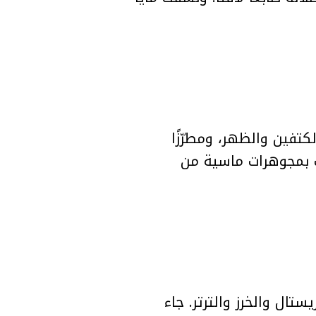
كتفين والظهر، ومطرّزًا
لت بمجوهرات ماسية من
تال والخرز والترتر. جاء