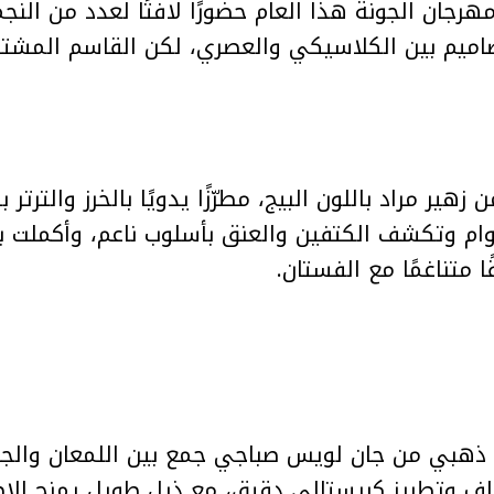
ان الجونة هذا العام حضورًا لافتًا لعدد من النجما
اميم بين الكلاسيكي والعصري، لكن القاسم المشترك
هير مراد باللون البيج، مطرّزًا يدويًا بالخرز والترتر
قوام وتكشف الكتفين والعنق بأسلوب ناعم، وأكملت 
متناغمًا مع الفستان.
ذهبي من جان لويس صباجي جمع بين اللمعان والجرأة
 وتطريز كريستالي دقيق، مع ذيل طويل يمنح الإطلالة