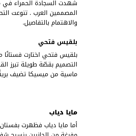
شهدت السجادة الحمراء في مهرج
المصممين العرب . تنوعت التص
والاهتمام بالتفاصيل.
بلقيس فتحي
بلقيس فتحي اختارت فستانًا من ز
التصميم بقصّة طويلة تبرز ال
ماسية من ميسيكا تضيف بريقًا 
مايا دياب
أما مايا دياب فظهرت بفستان 
مفرغة من الجانبين بنسيج شفاف