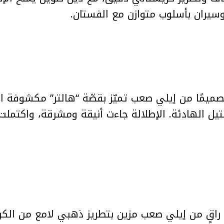
وسيران بأسلوب متوازن مع الفستان.
صميمًا من إيلي صعب تميّز بقصّة “هالتر” مكشوفة ال
استيل الهادئة. الإطلالة جاءت أنيقة ومشرقة، واكتم
م راقٍ من إيلي صعب مزين بتطريز ذهبي لامع من الكريس