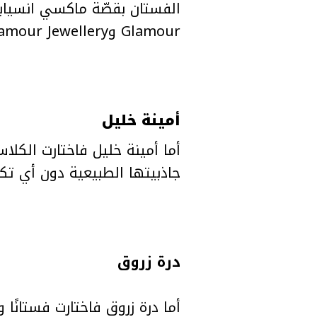
Glamour وGlamour Jewellery لتكمل الإطلالة ببريق متوازن وأناقة لافت
أمينة خليل
أما أمينة خليل فاختارت الكلا
جاذبيتها الطبيعية دون أي تكل
درة زروق
أما درة زروق فاختارت فستانًا 