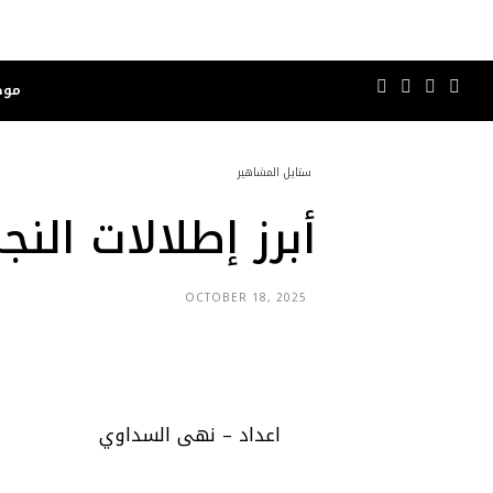
موض
ستايل المشاهير
أبرز إطلالات النج
OCTOBER 18, 2025
اعداد – نهى السداوي