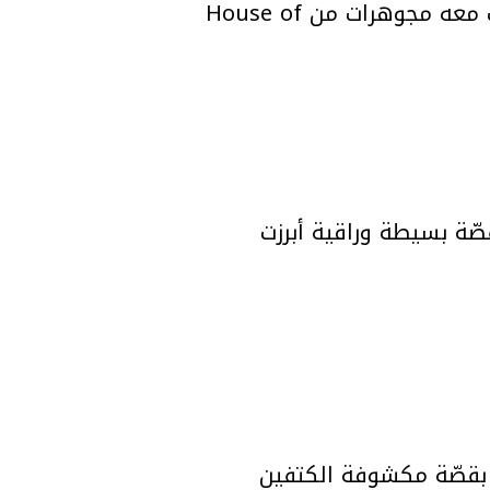
الفستان بقصّة ماكسي انسيابية تحتضن القوام وتتحرك برقة مع الخطوات، ونسّقت معه مجوهرات من House of
صّة بسيطة وراقية أبرزت
ّق بقصّة مكشوفة الكتفين