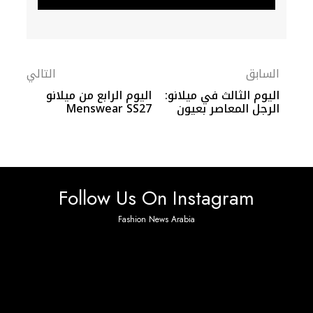
السابق
التالي
اليوم الثالث في ميلانو:
اليوم الرابع من ميلانو
الرجل المعاصر بعيون
Menswear SS27
جديدة
Follow Us On Instagram
Fashion News Arabia
No any image found. Please check it again or try with
another instagram account.